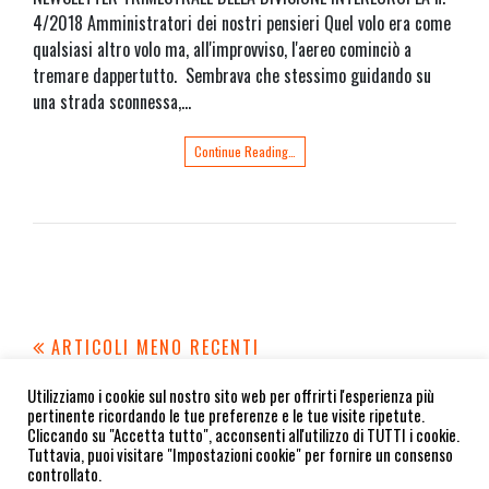
4/2018 Amministratori dei nostri pensieri Quel volo era come
qualsiasi altro volo ma, all'improvviso, l'aereo cominciò a
tremare dappertutto. Sembrava che stessimo guidando su
una strada sconnessa,…
Continue Reading…
Navigazione
ARTICOLI MENO RECENTI
articoli
Utilizziamo i cookie sul nostro sito web per offrirti l'esperienza più
pertinente ricordando le tue preferenze e le tue visite ripetute.
Cliccando su "Accetta tutto", acconsenti all'utilizzo di TUTTI i cookie.
Tuttavia, puoi visitare "Impostazioni cookie" per fornire un consenso
Copyright
hopemedia.it
controllato.